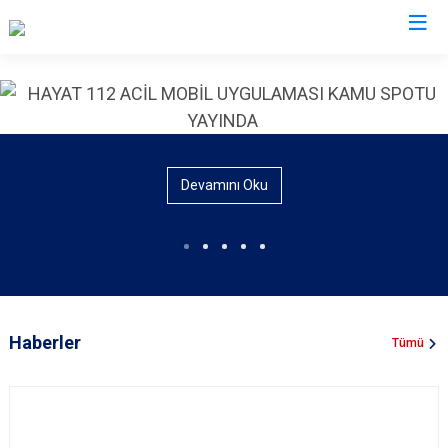
İl Emniyet Müdürlükleri
Devamını Oku
Haberler
Tümü