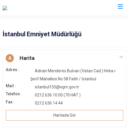
İl Emniyet Müdürlükleri
İstanbul Emniyet Müdürlüğü
Harita
A
Adres :
Adnan Menderes Bulvarı (Vatan Cad.) Hırka-i
Şerif Mahallesi No:58 Fatih / İstanbul
Mail :
istanbul155@egm.gov.tr
Telefon :
0212 636 10 00 (70 HAT )
Fax :
0212 636 14 44
Haritada Gör