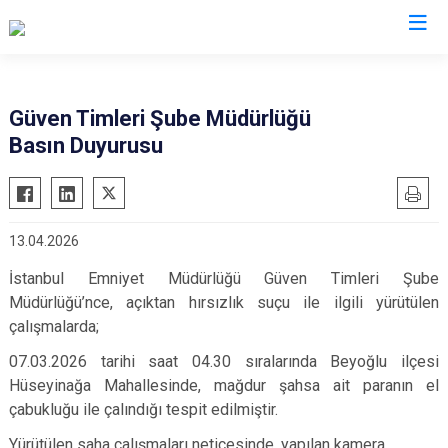
İl Emniyet Müdürlükleri
Güven Timleri Şube Müdürlüğü
Basın Duyurusu
13.04.2026
İstanbul Emniyet Müdürlüğü Güven Timleri Şube
Müdürlüğü’nce, açıktan hırsızlık suçu ile ilgili yürütülen
çalışmalarda;
07.03.2026 tarihi saat 04.30 sıralarında Beyoğlu ilçesi
Hüseyinağa Mahallesinde, mağdur şahsa ait paranın el
çabukluğu ile çalındığı tespit edilmiştir.
Yürütülen saha çalışmaları neticesinde, yapılan kamera