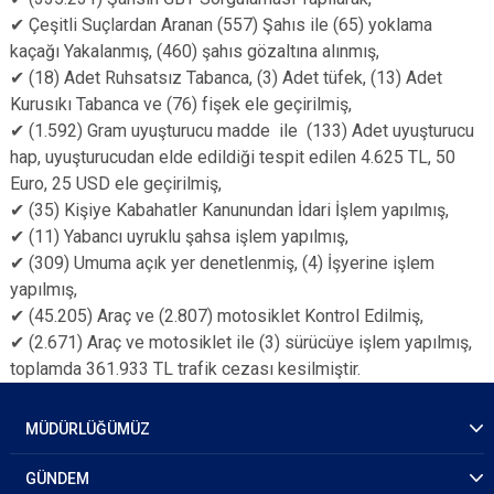
✔ Çeşitli Suçlardan Aranan (557) Şahıs ile (65) yoklama
kaçağı Yakalanmış, (460) şahıs gözaltına alınmış,
✔ (18) Adet Ruhsatsız Tabanca, (3) Adet tüfek, (13) Adet
Kurusıkı Tabanca ve (76) fişek ele geçirilmiş,
✔ (1.592) Gram uyuşturucu madde ile (133) Adet uyuşturucu
hap, uyuşturucudan elde edildiği tespit edilen 4.625 TL, 50
Euro, 25 USD ele geçirilmiş,
✔ (35) Kişiye Kabahatler Kanunundan İdari İşlem yapılmış,
✔ (11) Yabancı uyruklu şahsa işlem yapılmış,
✔ (309) Umuma açık yer denetlenmiş, (4) İşyerine işlem
yapılmış,
✔ (45.205) Araç ve (2.807) motosiklet Kontrol Edilmiş,
✔ (2.671) Araç ve motosiklet ile (3) sürücüye işlem yapılmış,
toplamda 361.933 TL trafik cezası kesilmiştir.
MÜDÜRLÜĞÜMÜZ
GÜNDEM