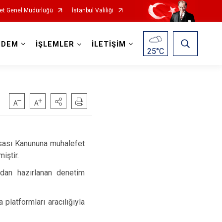
et Genel Müdürlüğü
İstanbul Valiliği
NDEM
İŞLEMLER
İLETİŞİM
25
°C
sası Kanununa muhalefet
iştir.
dan hazırlanan denetim
platformları aracılığıyla