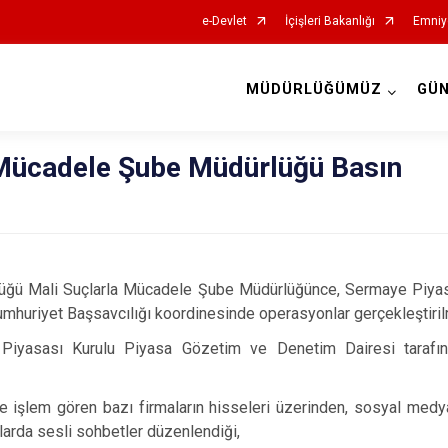
e-Devlet
İçişleri Bakanlığı
Emniy
MÜDÜRLÜĞÜMÜZ
GÜ
İl Emniyet Müdürlükleri
 Mücadele Şube Müdürlüğü Basın
lüğü Mali Suçlarla Mücadele Şube Müdürlüğünce, Sermaye Piya
Cumhuriyet Başsavcılığı koordinesinde operasyonlar gerçekleştirilm
 Piyasası Kurulu Piyasa Gözetim ve Denetim Dairesi tarafın
de işlem gören bazı firmaların hisseleri üzerinden, sosyal medya 
larda sesli sohbetler düzenlendiği,