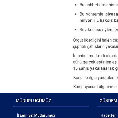
Bu sohbetlerde hisse a
Bu yöntemle
piyasa
milyon TL haksız k
Söz konusu eylemlerin 
Örgüt liderliğini halen c
şüpheli şahısların yakal
İstanbul merkezli olmak 
günü gerçekleştirilen e
15 şahıs yakalanarak gö
Konu ile ilgili yürütülen t
Kamuoyunun bilgisine sun
MÜDÜRLÜĞÜMÜZ
GÜNDEM
İl Emniyet Müdürümüz
Haberler