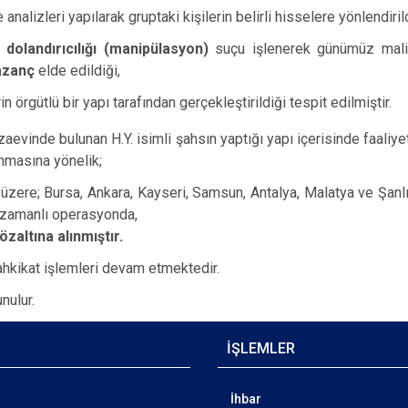
nalizleri yapılarak gruptaki kişilerin belirli hisselere yönlendirild
 dolandırıcılığı (manipülasyon)
suçu işlenerek günümüz mali
azanç
elde edildiği,
örgütlü bir yapı tarafından gerçekleştirildiği tespit edilmiştir.
ezaevinde bulunan H.Y. isimli şahsın yaptığı yapı içerisinde faaliye
anmasına yönelik;
üzere; Bursa, Ankara, Kayseri, Samsun, Antalya, Malatya ve Şanlı
ş zamanlı operasyonda,
zaltına alınmıştır.
ahkikat işlemleri devam etmektedir.
ulur.
İŞLEMLER
İhbar