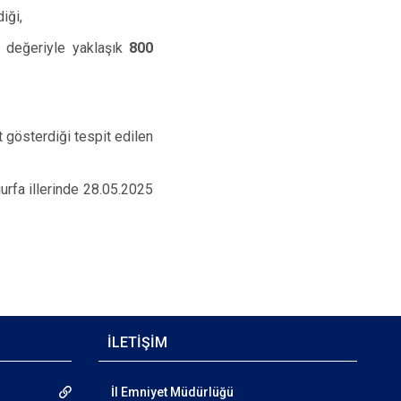
iği,
 değeriyle yaklaşık
800
t gösterdiği tespit edilen
urfa illerinde 28.05.2025
İLETİŞİM
İl Emniyet Müdürlüğü